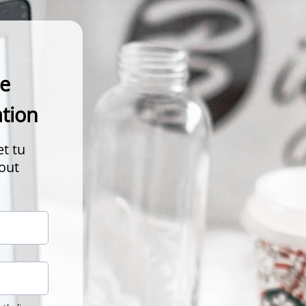
de
ation
et tu
tout